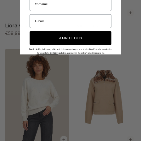
Líora vest
Teagan trui
€59,99
€69,99
ANMELDEN
Durch die Registrierung stimme ich dem empfangen von Marketing-E-Mails sowie den
Datenschutzrichtlinien
und den allgemeinen Geschäftsbedingungen zu.