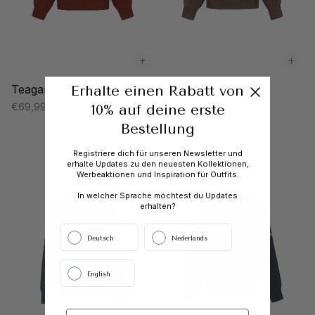
Teagan trui
Teagan trui
Erhalte einen Rabatt von
€69,99
€69,99
10% auf deine erste
Bestellung
Registriere dich für unseren Newsletter und
erhalte Updates zu den neuesten Kollektionen,
Werbeaktionen und Inspiration für Outfits.
In welcher Sprache möchtest du Updates
erhalten?
Deutsch
Nederlands
English
Vorname