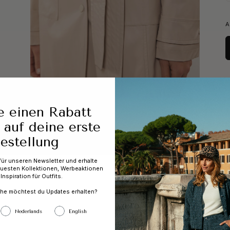
A
NEUE KOLLEKTION
AUSVERKAUF
ICH LIEBE MEIN LEB
Bis zu 60 % Rabatt
e einen Rabatt
 auf deine erste
estellung
 für unseren Newsletter und erhalte
uesten Kollektionen, Werbeaktionen
Inspiration für Outfits.
che möchtest du Updates erhalten?
Nederlands
English