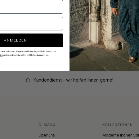
ANMELDEN
timme ich dem empfangen von Marketing-E-Mails sowie den
ien
und den allgemeinen Geschäftsbedingungen zu.
Kundendienst - wir helfen Ihnen gerne!
G-MAXX
KOLLEKTIONEN
Über uns
Moderne Ikonen von