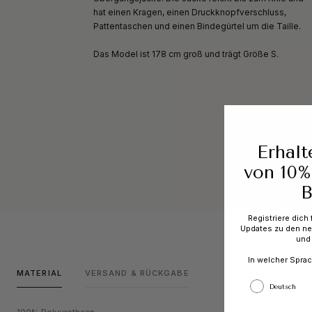
hat einen Kragen, einen Druckknopfverschluss,
Pattentaschen und einen Bindegürtel um die Taille.
Das Model ist 178 cm groß und trägt Größe S.
Erhalt
von 10%
B
Registriere dich
Updates zu den ne
und 
In welcher Spra
MATERIAL
VERSAND & RÜCKGABE
Deutsch