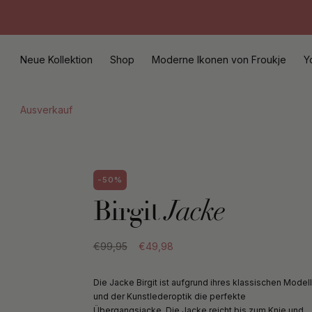
Direkt
zum
Inhalt
Neue Kollektion
Shop
Moderne Ikonen von Froukje
Y
Ausverkauf
-50%
Birgit
Jacke
€99,95
€49,98
Die Jacke Birgit ist aufgrund ihres klassischen Model
und der Kunstlederoptik die perfekte
Übergangsjacke. Die Jacke reicht bis zum Knie und