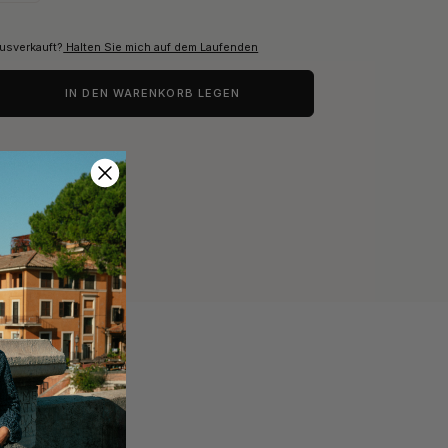
usverkauft?
Halten Sie mich auf dem Laufenden
IN DEN WARENKORB LEGEN
FROUKJE'S FAVORITEN
EN
MODERNE IKONEN VON FROUKJE