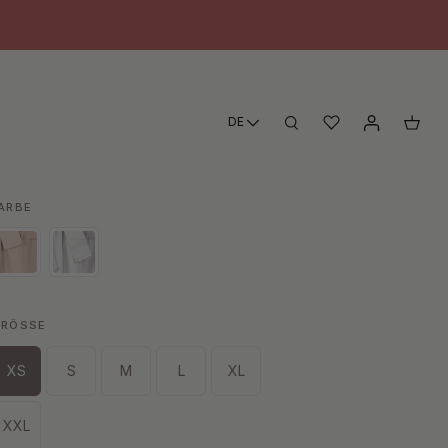
DE
ARBE
RÖSSE
XS
S
M
L
XL
XXL