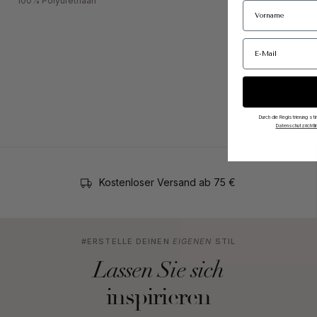
100% Polyurethaan
Durch die Registrierung s
Datenschutzrichtlin
Kostenloser Versand ab 75 €
#ERSTELLE DEINEN
EIGENEN
STIL
Lassen Sie sich
inspirieren