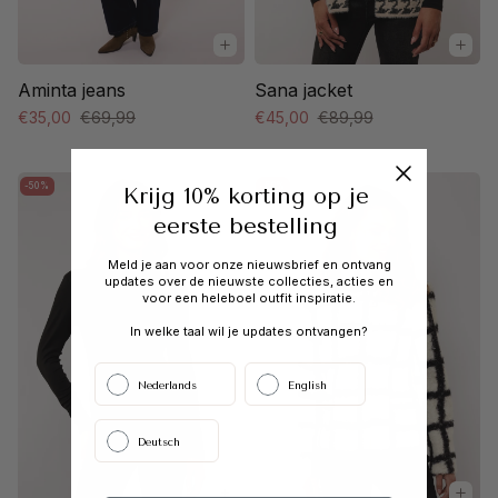
Aminta jeans
Sana jacket
€35,00
€69,99
€45,00
€89,99
-50%
-50%
Krijg 10% korting op je
eerste bestelling
Meld je aan voor onze nieuwsbrief en ontvang
updates over de nieuwste collecties, acties en
voor een heleboel outfit inspiratie.
In welke taal wil je updates ontvangen?
Nederlands
English
Deutsch