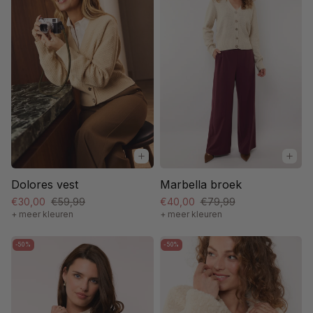
Dolores vest
Marbella broek
€30,00
€59,99
€40,00
€79,99
+ meer kleuren
+ meer kleuren
-50%
-50%