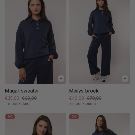
Magali sweater
Mailys broek
€35,00
€69,99
€40,00
€79,99
+ meer kleuren
+ meer kleuren
-50%
-50%