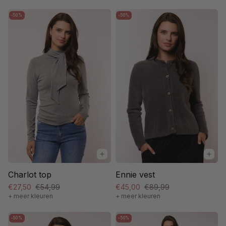
-50%
-50%
Charlot top
Ennie vest
€27,50
€54,99
€45,00
€89,99
+ meer kleuren
+ meer kleuren
-50%
-50%