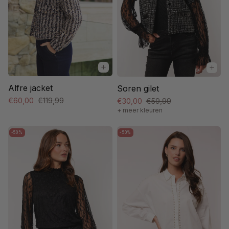
Alfre jacket
Soren gilet
€60,00
€119,99
€30,00
€59,99
+ meer kleuren
-50%
-50%