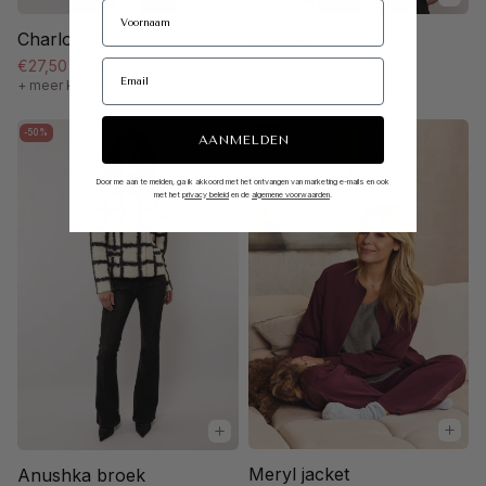
Charlot top
Kylie jas
€27,50
€54,99
€55,00
€109,99
+ meer kleuren
-50%
-50%
AANMELDEN
Door me aan te melden, ga ik akkoord met het ontvangen van marketing e-mails en ook
met het
privacy beleid
en de
algemene voorwaarden
.
Meryl jacket
Anushka broek