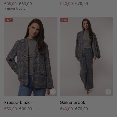
€40,00
€79,99
€35,00
€69,99
+ meer kleuren
-50%
-50%
Freesia blazer
Gailna broek
€50,00
€99,99
€40,00
€79,99