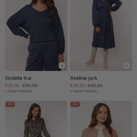
Violetta trui
Aveline jurk
€35,00
€69,99
€45,00
€89,99
+ meer kleuren
+ meer kleuren
-50%
-50%