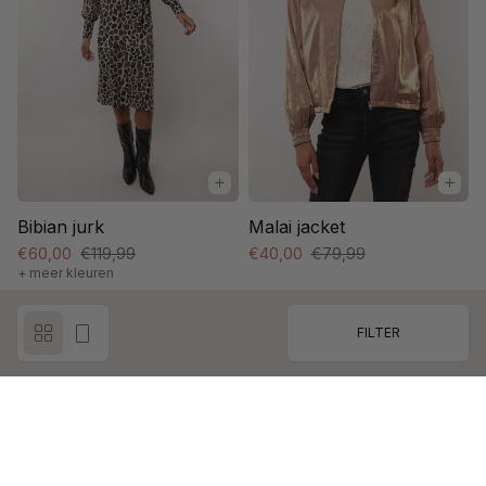
Bibian jurk
Malai jacket
€60,00
€119,99
€40,00
€79,99
+ meer kleuren
FILTER
Meer producten laden...