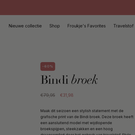
Meteen
naar
de
content
Nieuwe collectie
Shop
Froukje's Favorites
Travelstof
-60%
Bindi
broek
€79,95
€31,98
Maak dit seizoen een stylish statement met de
grafische print van de Bindi broek. Deze broek heeft
een aansluitend model met wijdlopende
broekspijpen, steekzakken en een hoog
draagcomfort door het gebruik van travelstof. Style