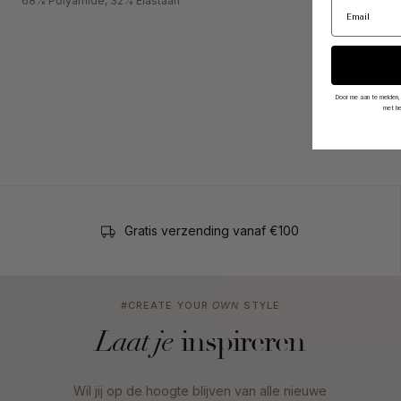
68% Polyamide, 32% Elastaan
Door me aan te melden,
met h
Gratis verzending vanaf €100
#CREATE YOUR
OWN
STYLE
inspireren
Laat je
Wil jij op de hoogte blijven van alle nieuwe