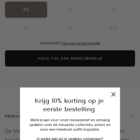
XS
S
M
L
XL
XXL
Uitverkocht?
Hou me op de hoogte
VOEG TOE AAN WINKELMANDJE
Krijg 10% korting op je
eerste bestelling
PRODUCTOMSCHRIJVING
Meld je aan voor onze nieuwsbrief en ontvang
updates over de nieuwste collecties, acties en
voor een heleboel outfit inspiratie.
De Indy top heeft een moderne uitstraling met een
In welke taal wil je updates ontvangen?