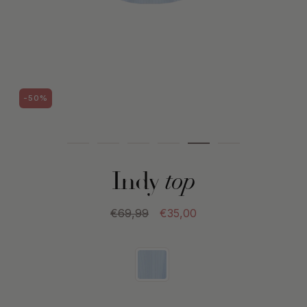
-50%
Indy
top
€69,99
€35,00