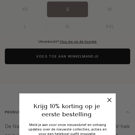
XS
S
M
L
XL
XXL
Uitverkocht?
Hou me op de hoogte
VOEG TOE AAN WINKELMANDJE
Krijg 10% korting op je
PRODUCTOMSCHRIJVING
eerste bestelling
Meld je aan voor onze nieuwsbrief en ontvang
De Nadeche top heeft een recht model met een V-hals
updates over de nieuwste collecties, acties en
voor een heleboel outfit inspiratie.