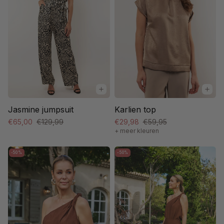
Jasmine jumpsuit
Karlien top
€65,00
€129,99
€29,98
€59,95
+ meer kleuren
-50%
-50%