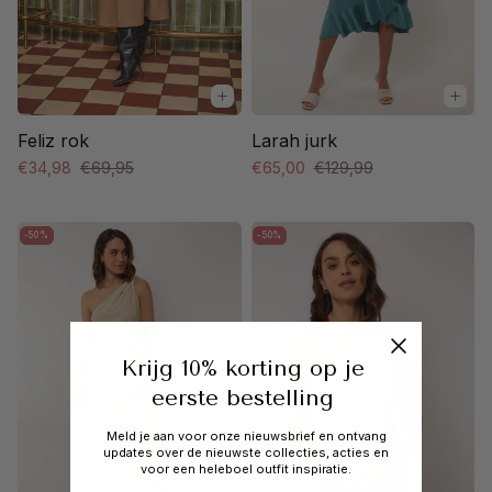
Larah jurk
Feliz rok
€65,00
€129,99
€34,98
€69,95
-50%
-50%
Krijg 10% korting op je
eerste bestelling
Meld je aan voor onze nieuwsbrief en ontvang
updates over de nieuwste collecties, acties en
voor een heleboel outfit inspiratie.