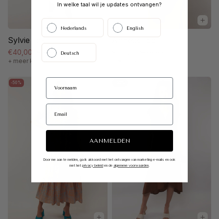
In welke taal wil je updates ontvangen?
Nederlands
English
Sylvie rok
Annette top
€40,00
€79,99
€35,00
€69,99
Deutsch
+ meer kleuren
+ meer kleuren
-50%
-50%
AANMELDEN
Door me aan te melden, ga ik akkoord met het ontvangen van marketing e-mails en ook
met het
privacy beleid
en de
algemene voorwaarden
.