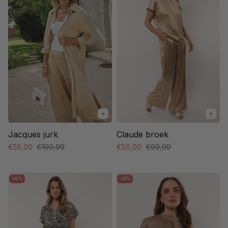
Jacques jurk
Claude broek
€55,00
€109,99
€50,00
€99,99
-50%
-50%