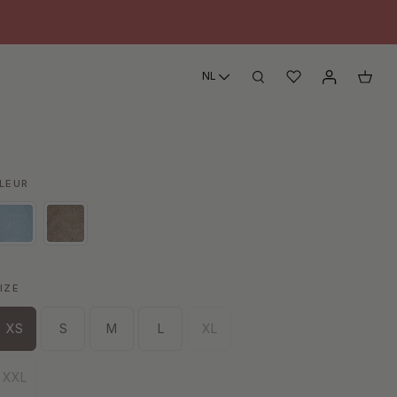
NL
LEUR
IZE
XS
S
M
L
XL
XXL