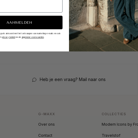
AANMELDEN
 ga ik akkoord met het ontvangen van marketing e-mails en ook
et
privacy beleid
en de
algemene voorwaarden
.
Heb je een vraag? Mail naar ons
G-MAXX
COLLECTIES
Over ons
Modern Icons by Fr
Contact
Travelstof