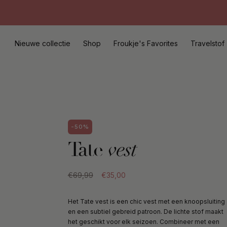
Meteen
naar
de
content
Nieuwe collectie
Shop
Froukje's Favorites
Travelstof
-50%
Tate
vest
€69,99
€35,00
Het Tate vest is een chic vest met een knoopsluiting
en een subtiel gebreid patroon. De lichte stof maakt
het geschikt voor elk seizoen. Combineer met een