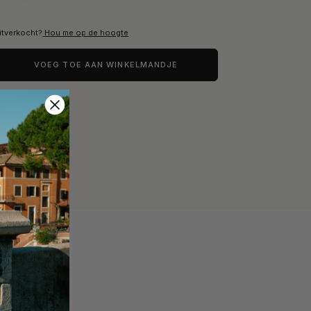
itverkocht?
Hou me op de hoogte
TOT 60% KORTING
 Elegance
Mid Season Sale
VOEG TOE AAN WINKELMANDJE