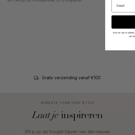
45% Acryl, 35% Polyamide, 20% Polyester
Door me aan te melden,
met h
Gratis verzending vanaf €100
#CREATE YOUR
OWN
STYLE
inspireren
Laat je
Wil jij op de hoogte blijven van alle nieuwe