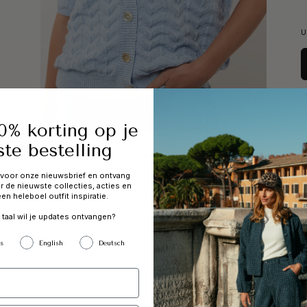
U
NIEUWE COLLECTIE
SALE
A Season of Italian
Tot 60% korting
10% korting op je
ste bestelling
 voor onze nieuwsbrief en ontvang
r de nieuwste collecties, acties en
en heleboel outfit inspiratie.
 taal wil je updates ontvangen?
s
English
Deutsch