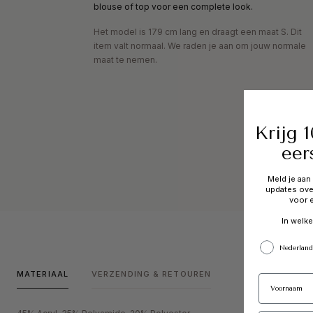
blouse of top voor een complete look.
Het model is 179 cm lang en draagt een maat S. Dit
item valt normaal. We raden je aan om jouw normale
maat te nemen.
Krijg 
eer
Meld je aan
updates ove
voor e
In welke
Nederland
MATERIAAL
VERZENDING & RETOUREN